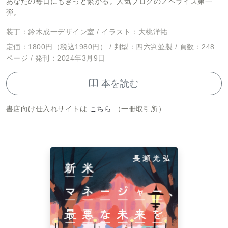
あなたの毎日にもきっと繫がる。人気ブログのノベライズ第一
弾。
装丁：鈴木成一デザイン室 / イラスト：大桃洋祐
定価：1800円（税込1980円） / 判型：四六判並製 / 頁数：248
ページ / 発刊：2024年3月9日
本を読む
書店向け仕入れサイトは
こちら
（一冊取引所）