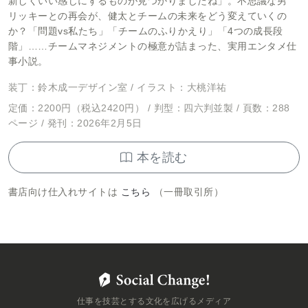
新しくいい感じにするものが見つかりましたね」。不思議な男
リッキーとの再会が、健太とチームの未来をどう変えていくの
か？「問題vs私たち」「チームのふりかえり」「4つの成長段
階」……チームマネジメントの極意が詰まった、実用エンタメ仕
事小説。
装丁：鈴木成一デザイン室 / イラスト：大桃洋祐
定価：2200円（税込2420円） / 判型：四六判並製 / 頁数：288
ページ / 発刊：2026年2月5日
本を読む
書店向け仕入れサイトは
こちら
（一冊取引所）
仕事を技芸とする文化を広げるメディア