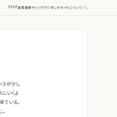
ブログ
|
倉貫書房
ザッソウラジオ
このサイトについて
ースが少し
スにいくよ
来ている。
じ。