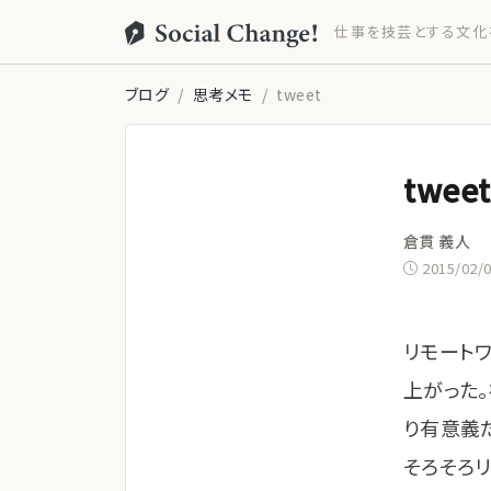
仕事を技芸とする文化
ブログ
思考メモ
tweet
tweet
倉貫 義人
2015/02/
リモート
上がった
り有意義
そろそろ