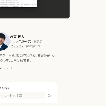
倉貫 義人
ソニックガーデン
創業者
クラシコム
取締役CTO
のない受託開発」の実践者。著書多数。心
グラマ、仕事は経営者。
ィール →
事を探す