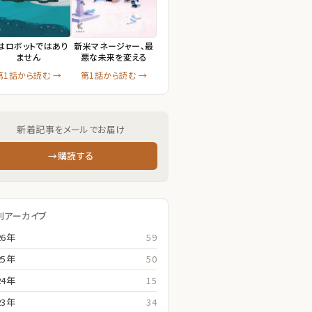
はロボットではあり
新米マネージャー、最
ません
悪な未来を変える
第1話から読む →
第1話から読む →
新着記事をメールでお届け
→購読する
別アーカイブ
26年
59
25年
50
24年
15
23年
34