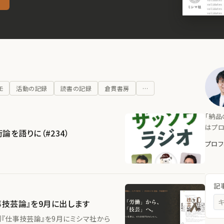
モ
活動の記録
読書の記録
倉貫書房
…
「納品
はプロ
を語りに（#234）
プロフ
記
事技芸論』を9月に出します
『仕事技芸論』を9月にミシマ社から