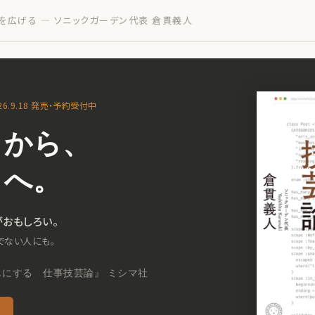
を広げる — ソニックガーデン代表 倉貫義人
6.9.18 発売・予約受付中
」から、
」へ。
おもしろい。
でない人にも。
にする 仕事技芸論』 ミシマ社