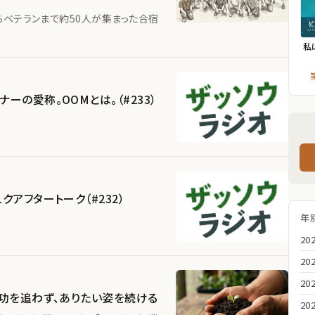
らベテランまで約50人が集まった合宿
私
ーの愛称。OOMとは。（#233）
アフタートーク（#232）
年
20
20
20
成功を追わず、ありたい姿を続ける
20