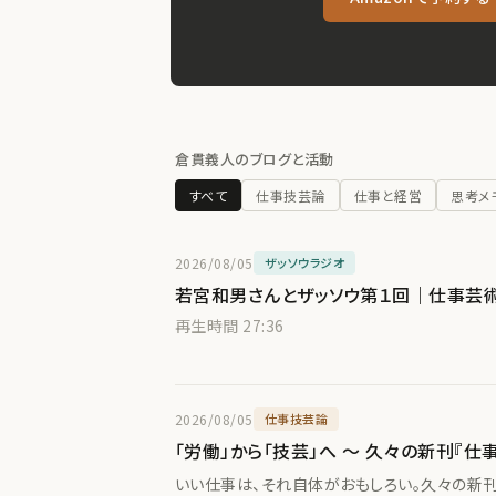
倉貫義人のブログと活動
すべて
仕事技芸論
仕事と経営
思考メ
2026/08/05
ザッソウラジオ
若宮和男さんとザッソウ第１回｜仕事芸術論
再生時間 27:36
2026/08/05
仕事技芸論
「労働」から「技芸」へ 〜 久々の新刊『仕
いい仕事は、それ自体がおもしろい。久々の新刊