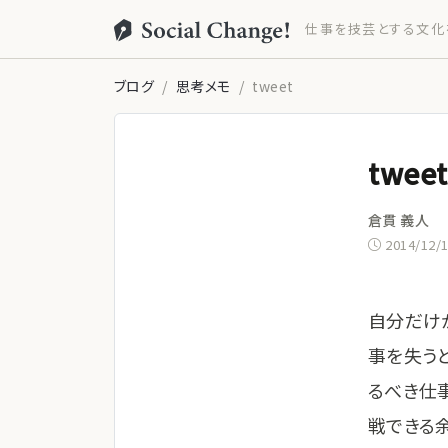
仕事を技芸とする文化
ブログ
思考メモ
tweet
tweet
倉貫 義人
2014/12/
自分だけ
事を失う
るべき仕
戦できる