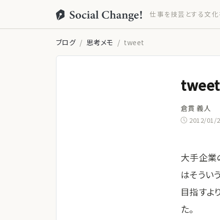
仕事を技芸とする文化
ブログ
思考メモ
tweet
tweet
倉貫 義人
2012/01/
大手企業
はそうい
目指すよ
た。