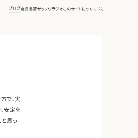
ブログ
|
倉貫書房
ザッソウラジオ
このサイトについて
方で、実
で、安定を
、と思っ