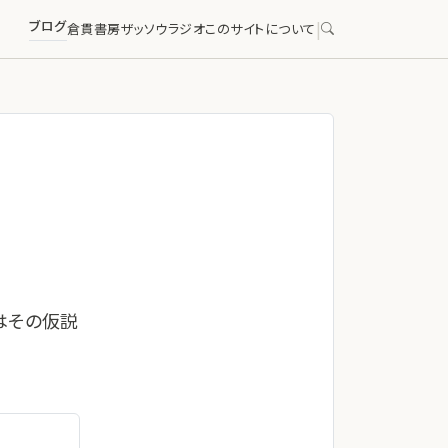
ブログ
|
倉貫書房
ザッソウラジオ
このサイトについて
はその仮説