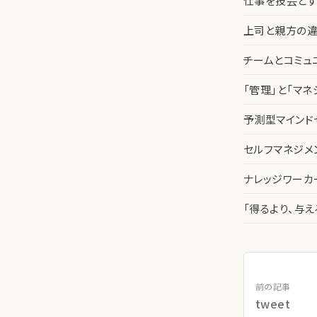
仕事を技芸とす
上司と親方の違
チームとコミュ
「管理」と「マ
予測型マインド
セルフマネジメ
ナレッジワー
「得るより、与
前の記事
tweet