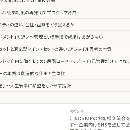
る文化を広げる（仕事技芸論）
い、徒弟制度の再発明でプログラマ育成
ニティの違い、会社・組織をどう捉えるか
ネジメント」の違い〜管理という手段で成果はあがらない
セットと適応型マインドセットの違い、アジャイル思考の本質
ントで自由に働くまでの５段階ロードマップ 〜 自己管理だけではな
カーの本質は創造的な仕事と主体性
える」〜人生後半に希望をもたらす指針
次の記事
告知：SKIPのお客様交流会
す〜企業向けSNSを通じて