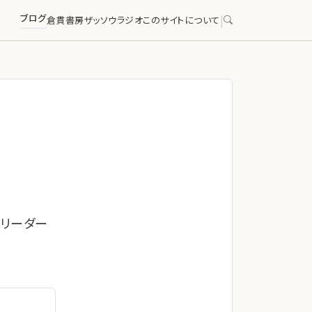
ブログ
|
倉貫書房
ザッソウラジオ
このサイトについて
はリーダー