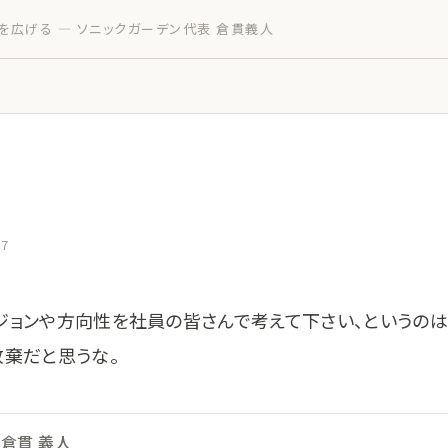
を広げる — ソニックガーデン代表 倉貫義人
17
ジョンや方向性を社員の皆さんで考えて下さい、というの
放棄だと思うな。
倉貫 義人