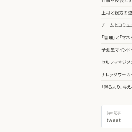
仕事を技芸とす
上司と親方の違
チームとコミュ
「管理」と「マ
予測型マインド
セルフマネジメ
ナレッジワー
「得るより、与
前の記事
tweet