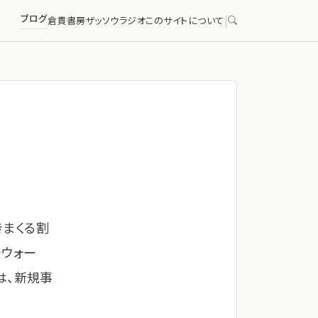
ブログ
|
倉貫書房
ザッソウラジオ
このサイトについて
まくる割
でウォー
は、新規事