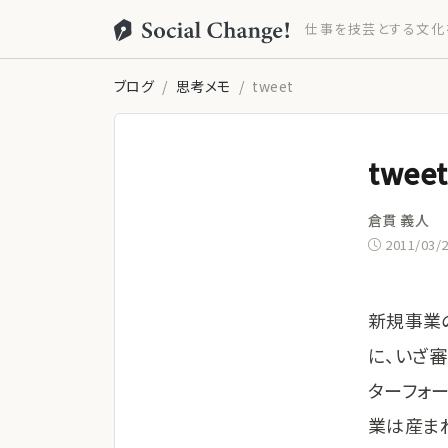
仕事を技芸とする文化
ブログ
思考メモ
tweet
tweet
倉貫 義人
2011/03/
新規事業
に、いざ
ターフォ
業は産ま