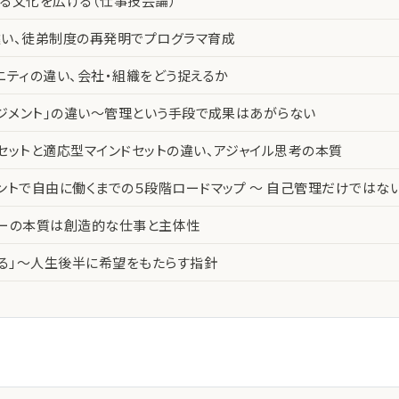
る文化を広げる（仕事技芸論）
い、徒弟制度の再発明でプログラマ育成
ニティの違い、会社・組織をどう捉えるか
ネジメント」の違い〜管理という手段で成果はあがらない
セットと適応型マインドセットの違い、アジャイル思考の本質
ントで自由に働くまでの５段階ロードマップ 〜 自己管理だけではな
カーの本質は創造的な仕事と主体性
える」〜人生後半に希望をもたらす指針