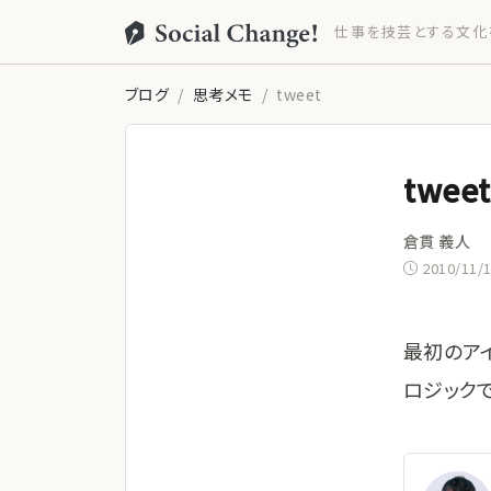
仕事を技芸とする文化
ブログ
思考メモ
tweet
tweet
倉貫 義人
2010/11/
最初のア
ロジックで