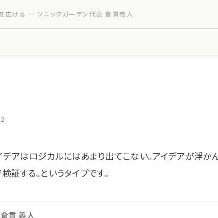
を広げる — ソニックガーデン代表 倉貫義人
12
イデアはロジカルにはあまり出てこない。アイデアが浮かん
検証する。というタイプです。
倉貫 義人