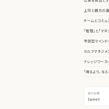
仕事を技芸とす
上司と親方の違
チームとコミュ
「管理」と「マ
予測型マインド
セルフマネジメ
ナレッジワー
「得るより、与
前の記事
tweet