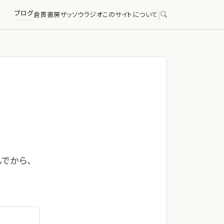
ブログ
|
倉貫書房
ザッソウラジオ
このサイトについて
でから、