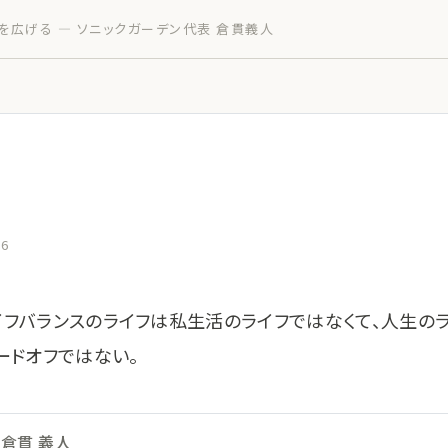
を広げる — ソニックガーデン代表 倉貫義人
26
イフバランスのライフは私生活のライフではなくて、人生の
ードオフではない。
倉貫 義人