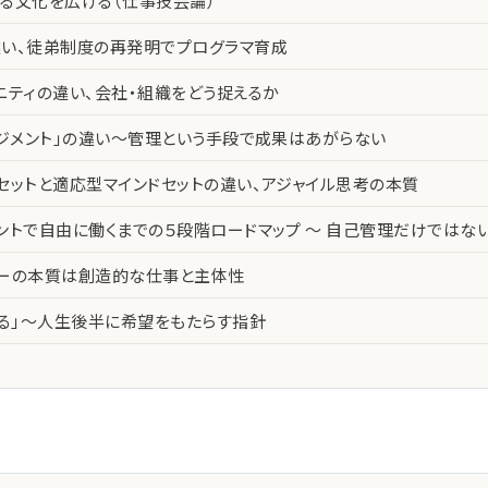
る文化を広げる（仕事技芸論）
い、徒弟制度の再発明でプログラマ育成
ニティの違い、会社・組織をどう捉えるか
ネジメント」の違い〜管理という手段で成果はあがらない
セットと適応型マインドセットの違い、アジャイル思考の本質
ントで自由に働くまでの５段階ロードマップ 〜 自己管理だけではな
カーの本質は創造的な仕事と主体性
える」〜人生後半に希望をもたらす指針