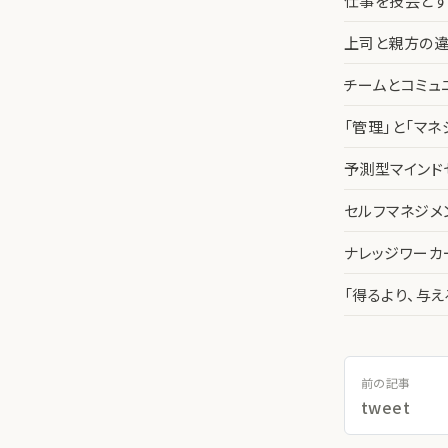
仕事を技芸とす
上司と親方の違
チームとコミュ
「管理」と「マ
予測型マインド
セルフマネジメ
ナレッジワー
「得るより、与
前の記事
tweet