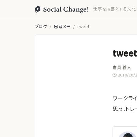
仕事を技芸とする文化
ブログ
思考メモ
tweet
tweet
倉貫 義人
2010/10/
ワークラ
思う。トレ