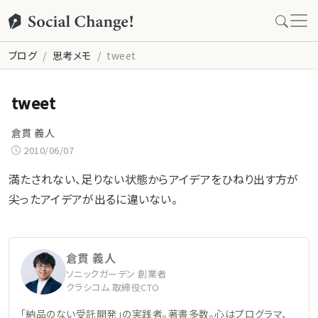
ブログ
思考メモ
tweet
tweet
倉貫 義人
2010/06/07
満たされない、足りない状態からアイデアをひねり出す方が
尖ったアイデアが出るに違いない。
倉貫 義人
ソニックガーデン 創業者
クラシコム 取締役CTO
「納品のない受託開発」の実践者。著書多数。心はプログラマ、