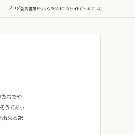
ブログ
|
倉貫書房
ザッソウラジオ
このサイトについて
分たちでや
そうであっ
で出来る訳