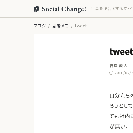
仕事を技芸とする文化
ブログ
思考メモ
tweet
tweet
倉貫 義人
2010/02/
自分たち
ろうとし
ても社内
が無い。