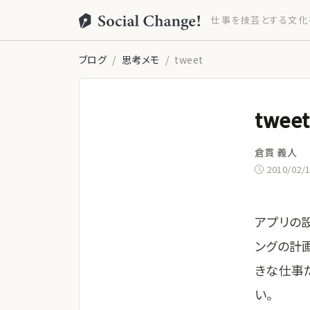
仕事を技芸とする文化
ブログ
思考メモ
tweet
tweet
倉貫 義人
2010/02/
アプリの
ングの計
きな仕事
い。