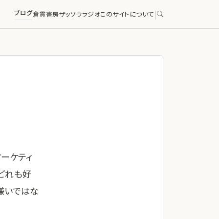
ブログ
|
倉貫書房
ザッソウラジオ
このサイトについて
マーケティ
どれも好
嫌いではな