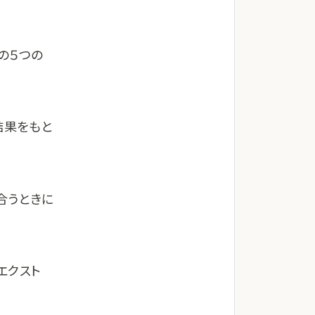
この５つの
結果をもと
合うときに
エクスト