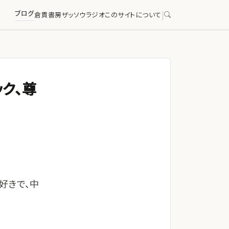
ブログ
|
倉貫書房
ザッソウラジオ
このサイトについて
ク、尊
好きで、中