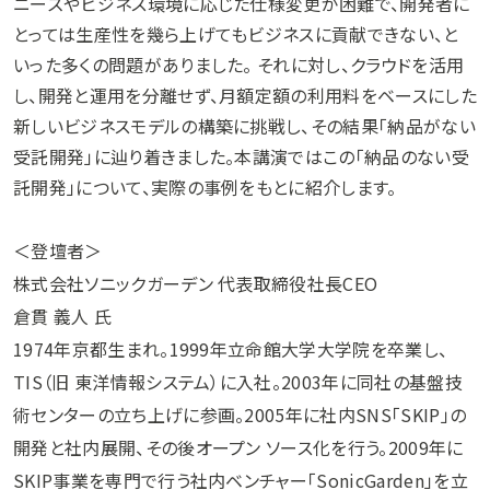
ニーズやビジネス環境に応じた仕様変更が困難で、開発者に
とっては生産性を幾ら上げてもビジネスに貢献できない、と
いった多くの問題がありました。 それに対し、クラウドを活用
し、開発と運用を分離せず、月額定額の利用料をベースにした
新しいビジネスモデルの構築に挑戦し、その結果「納品がない
受託開発」に辿り着きました。本講演ではこの「納品のない受
託開発」について、実際の事例をもとに紹介します。
＜登壇者＞
株式会社ソニックガーデン 代表取締役社長CEO
倉貫 義人 氏
1974年京都生まれ。1999年立命館大学大学院を卒業し、
TIS（旧 東洋情報システム）に入社。2003年に同社の基盤技
術センターの立ち上げに参画。2005年に社内SNS「SKIP」の
開発と社内展開、その後オープン ソース化を行う。2009年に
SKIP事業を専門で行う社内ベンチャー「SonicGarden」を立