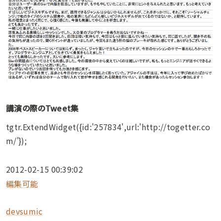
講演の際のTweet集
tgtr.ExtendWidget({id:'257834',url:'http://togetter.co
m/'});
2012-02-15 00:39:02
編集可能
devsumic