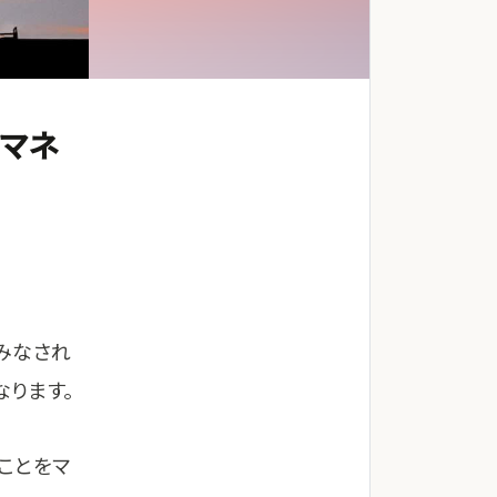
フマネ
みなされ
なります。
ことをマ