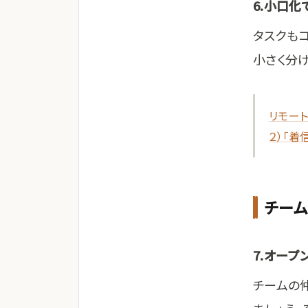
6.小口
タスクもコ
小さく分け
リモー
２）「着
チーム
7.オープ
チームの