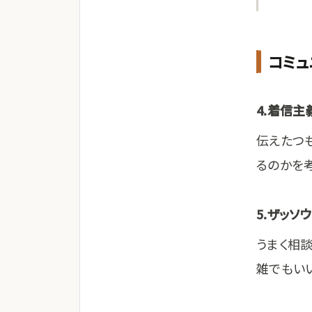
コミュ
4.着信主
伝えたつ
るのかを考
5.ザッソ
うまく相
雑でもい