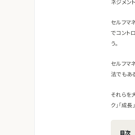
ネジメン
セルフマ
でコント
う。
セルフマ
法でもあ
それらを大
ク」「成
目次