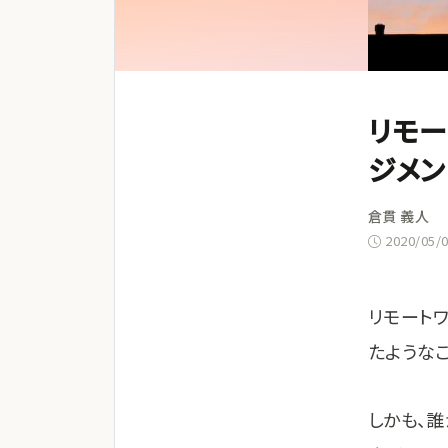
リモー
ジメン
倉貫 義人
2020/05/
リモート
たような
しかも、