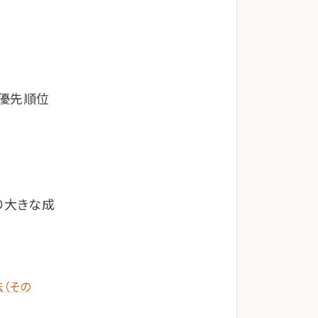
、優先順位
り大きな成
（その