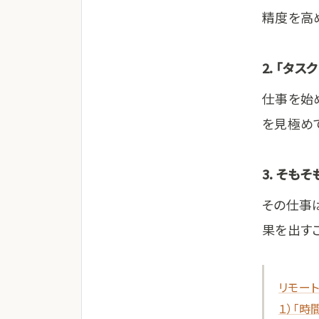
精度を高
2. 「タ
仕事を始
を見極め
3. そも
その仕事
果を出す
リモー
１）「時