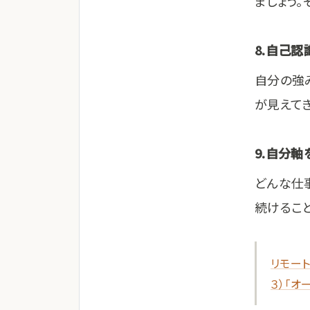
ましょう
8.自己
自分の強
が見えて
9.自分
どんな仕
続けるこ
リモー
３）「オ