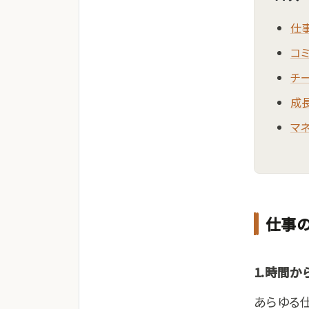
仕
コ
チ
成
マ
仕事
1.時間か
あらゆる