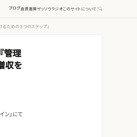
ブログ
|
倉貫書房
ザッソウラジオ
このサイトについて
けるための３つのステップ』
『管理
増収を
イン』にて