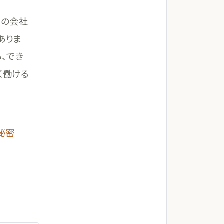
ちの会社
ありま
、でき
く働ける
秘密