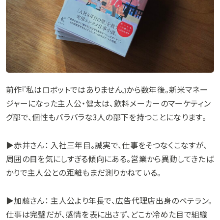
前作『私はロボットではありません』から数年後。新米マネー
ジャーになった主人公・健太は、飲料メーカーのマーケティン
グ部で、個性もバラバラな3人の部下を持つことになります。
▶︎赤井さん： 入社三年目。誠実で、仕事をそつなくこなすが、
周囲の目を気にしすぎる傾向にある。営業から異動してきたば
かりで主人公との距離もまだ測りかねている。
▶︎加藤さん： 主人公より年長で、広告代理店出身のベテラン。
仕事は完璧だが、感情を表に出さず、どこか冷めた目で組織