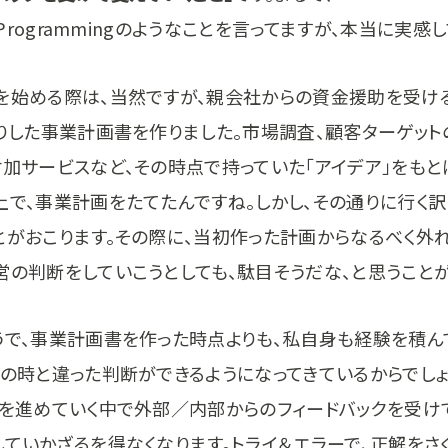
meProgrammingのようなことを言ってますが、本当に実感
を始める際は、当然ですが、親会社からの資金援助を受け
かりした事業計画書を作りました。市場調査、顧客ターゲット
付加サービスなど、その時点で持っていた「アイデア」をもと
上で、事業計画をたてたんですね。しかし、その通りに行く訳
とがおこります。その際に、当初作った計画からなるべく外
営の判断をしていこうとしても、駄目そうだな、と思うことが
うで、事業計画書を作った時点よりも、私自身も経験を積ん
去の時と違った判断ができるようになってきているからでしょ
業を進めていく中で外部／内部からのフィードバックを受け
していかざるを得なくなります。トライ＆エラーで、正解をさ