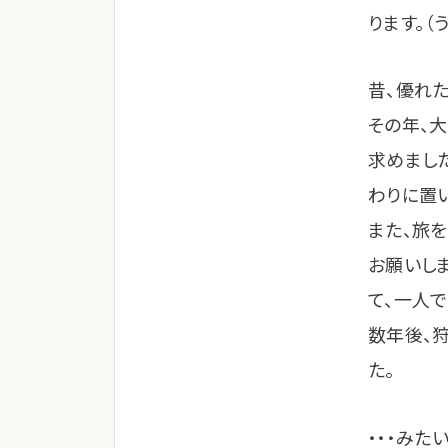
ります。（
昔、優れ
その年、
求めまし
わりに置
また、旅
お願いし
て、一人
数年後、
た。
・・・み