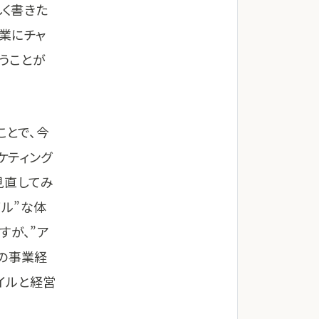
く書きた
事業にチャ
うことが
ことで、今
ケティング
見直してみ
イル”な体
すが、”ア
型の事業経
イルと経営