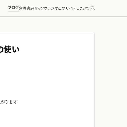
ブログ
|
倉貫書房
ザッソウラジオ
このサイトについて
の使い
あります