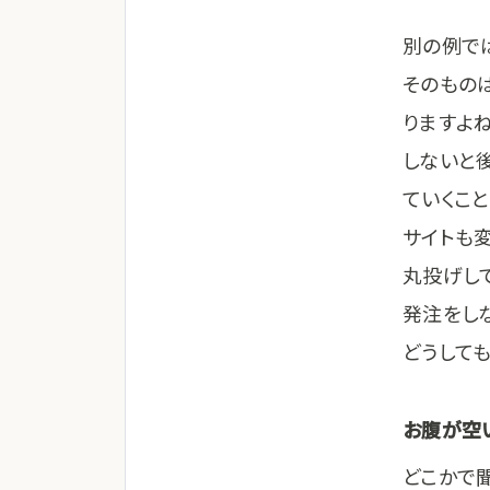
別の例で
そのもの
りますよ
しないと
ていくこ
サイトも
丸投げし
発注をし
どうして
お腹が空
どこかで