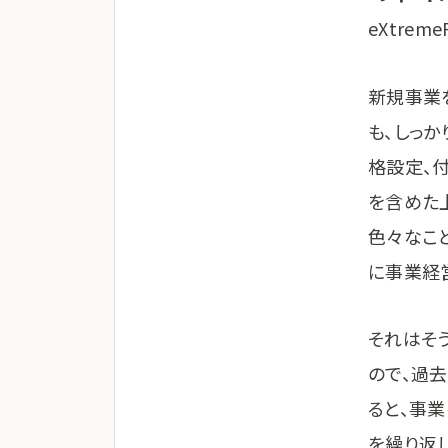
eXtre
新規事業
も、しっ
格設定、
を含めた
色々なこ
に事業経
それはそ
ので、過
ると、事
を繰り返