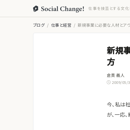
仕事を技芸とする文化
ブログ
仕事と経営
新規事業に必要な人材とアウ
新規
方
倉貫 義人
2009/05/
今、私は
が、一応、