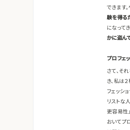
できます。
験を得る
になって
かに盗ん
プロフェ
さて、そ
き、私は
フェッシ
リストな
更容易性
おいてプ