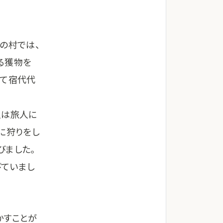
の村では、
る獲物を
きて宿代代
人は旅人に
に狩りをし
びました。
びていまし
かすことが