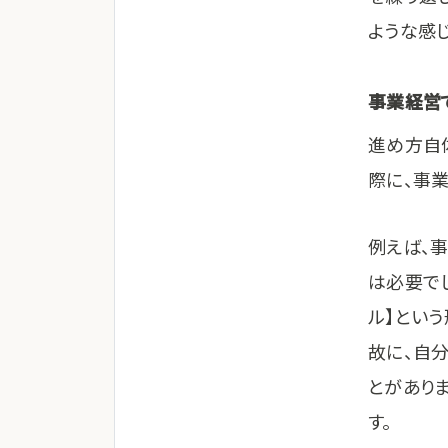
ような感
事業経営
進め方自
際に、事
例えば、
は必要で
ル】とい
故に、自
とがあり
す。