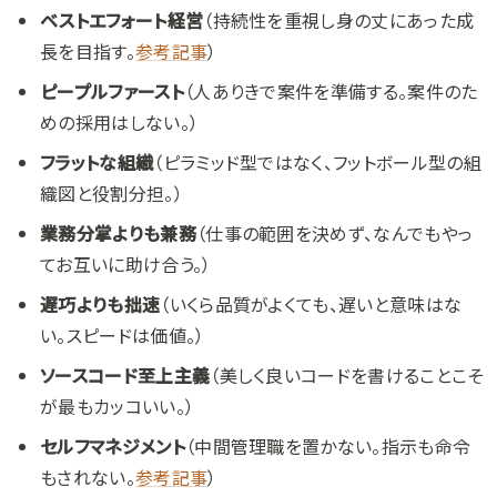
ベストエフォート経営
（持続性を重視し身の丈にあった成
長を目指す。
参考記事
）
ピープルファースト
（人ありきで案件を準備する。案件のた
めの採用はしない。）
フラットな組織
（ピラミッド型ではなく、フットボール型の組
織図と役割分担。）
業務分掌よりも兼務
（仕事の範囲を決めず、なんでもやっ
てお互いに助け合う。）
遅巧よりも拙速
（いくら品質がよくても、遅いと意味はな
い。スピードは価値。）
ソースコード至上主義
（美しく良いコードを書けることこそ
が最もカッコいい。）
セルフマネジメント
（中間管理職を置かない。指示も命令
もされない。
参考記事
）