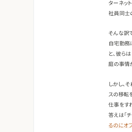
ターネッ
社員同士
そんな訳
自宅勤務
と、彼ら
庭の事情
しかし、
スの移転を
仕事をす
答えは「
るのにオ