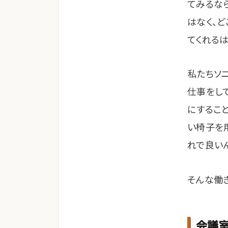
てみるな
はなく、
てくれる
私たちソ
仕事をし
にするこ
い椅子を
れで良いん
そんな働
会議