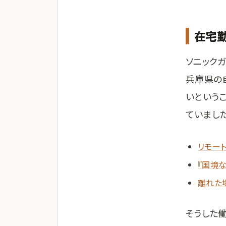
在宅
ソニック
兵庫県の
いという
ていまし
リモート勤
『国境
離れた
そうした