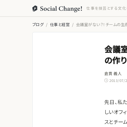
仕事を技芸とする文化
ブログ
仕事と経営
会議室がない？！チームの生
会議室
の作
倉貫 義人
2013/07/
先日、私
しいオフ
スとチー