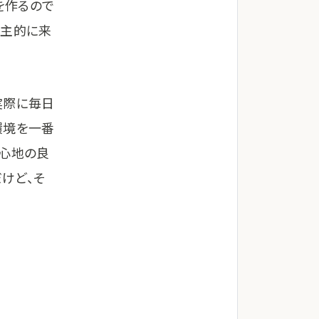
を作るので
自主的に来
実際に毎日
環境を一番
り心地の良
けど、そ