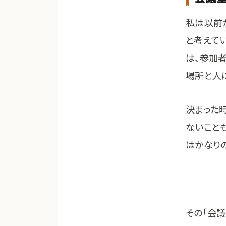
私は以前
と考えて
は、参加
場所と人
決まった
ないこと
はかなり
その「会