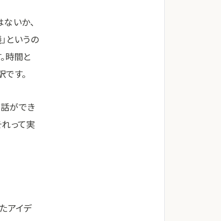
はないか、
」というの
。時間と
訳です。
と話ができ
それって実
たアイデ