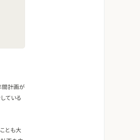
年間計画が
捗している
ることも大