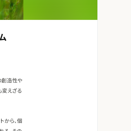
ム
の創造性や
も変えざる
トから、個
れる。その