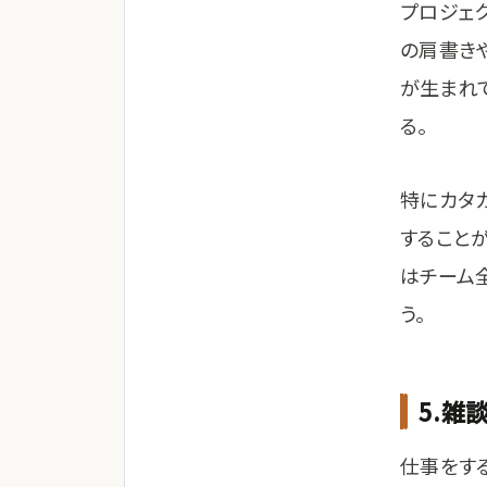
プロジェ
の肩書き
が生まれ
る。
特にカタ
すること
はチーム
う。
5.雑
仕事をす