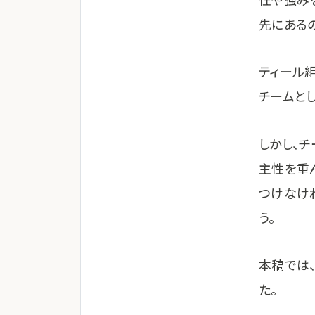
先にある
ティール
チームと
しかし、
主性を重
つけなけ
う。
本稿では
た。