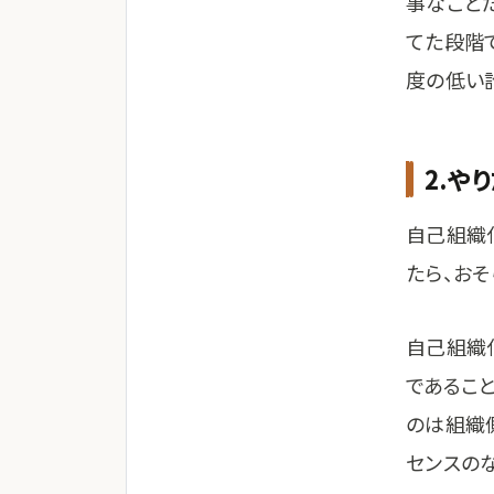
事なこと
てた段階
度の低い
2.や
自己組織
たら、おそ
自己組織
であるこ
のは組織
センスの