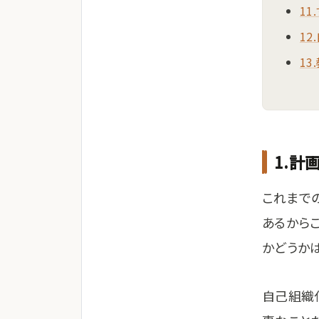
1
1
1
1.計
これまで
あるから
かどうか
自己組織