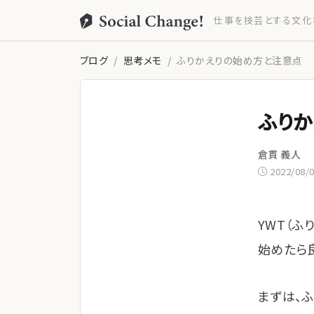
仕事を技芸とする文化
ブログ
思考メモ
ふりかえりの始め方と注意点
ふり
倉貫 義人
2022/08/
YWT（ふ
始めたら
まずは、