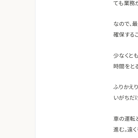
ても業務
なので、
確保する
少なくと
時間をと
ふりかえ
いがちだ
車の運転
進む。遠