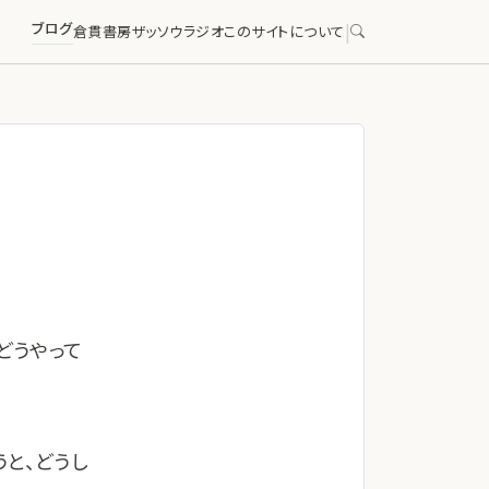
ブログ
|
倉貫書房
ザッソウラジオ
このサイトについて
どうやって
と、どうし